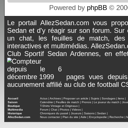
Powered by
phpBB
© 2000
Le portail AllezSedan.com vous propos
Sedan et d'y réagir sur son forum. Sur c
un chat, les feuilles de match, des
interactives et multimédias. AllezSedan.c
Club Sportif Sedan Ardennes, en effet
pages vues depuis 
aucunement affilié au club de football 
Accueil
Actus
|
Archives
|
Proposer un article
|
Sujets
|
Sondages
|
liens
|
Saison
Calendrier
|
Feuilles de match
|
Pronos
|
Le joueur du match
|
Jou
Boutique
T-Shirts Vintage et Originaux
|
Multimedia
Forum
|
Chat
|
Photos
|
Videos
|
Historique
Chroniques du passé
|
Joueurs
|
Saisons
|
Sedan
|
AllezSedan.com
Nous contacter
|
Plan du site
|
Aide
|
Encyclopedie
|
Recherche
|
M