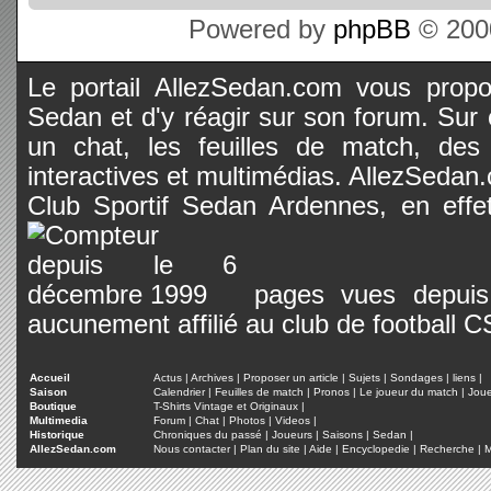
Powered by
phpBB
© 2000
Le portail AllezSedan.com vous propos
Sedan et d'y réagir sur son forum. Sur c
un chat, les feuilles de match, des
interactives et multimédias. AllezSedan.c
Club Sportif Sedan Ardennes, en effet
pages vues depuis 
aucunement affilié au club de football 
Accueil
Actus
|
Archives
|
Proposer un article
|
Sujets
|
Sondages
|
liens
|
Saison
Calendrier
|
Feuilles de match
|
Pronos
|
Le joueur du match
|
Jou
Boutique
T-Shirts Vintage et Originaux
|
Multimedia
Forum
|
Chat
|
Photos
|
Videos
|
Historique
Chroniques du passé
|
Joueurs
|
Saisons
|
Sedan
|
AllezSedan.com
Nous contacter
|
Plan du site
|
Aide
|
Encyclopedie
|
Recherche
|
M