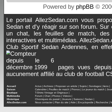
Powered by
phpBB
© 2000
Le portail AllezSedan.com vous propos
Sedan et d'y réagir sur son forum. Sur c
un chat, les feuilles de match, des
interactives et multimédias. AllezSedan.c
Club Sportif Sedan Ardennes, en effet
pages vues depuis 
aucunement affilié au club de football 
Accueil
Actus
|
Archives
|
Proposer un article
|
Sujets
|
Sondages
|
liens
|
Saison
Calendrier
|
Feuilles de match
|
Pronos
|
Le joueur du match
|
Jou
Boutique
T-Shirts Vintage et Originaux
|
Multimedia
Forum
|
Chat
|
Photos
|
Videos
|
Historique
Chroniques du passé
|
Joueurs
|
Saisons
|
Sedan
|
AllezSedan.com
Nous contacter
|
Plan du site
|
Aide
|
Encyclopedie
|
Recherche
|
M