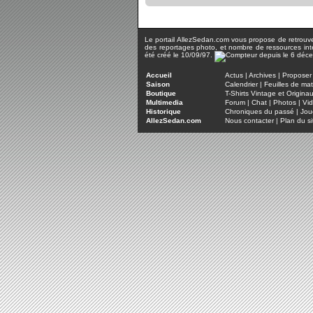
Le portail AllezSedan.com vous propose de retrouver 
des reportages photo, et nombre de ressources inter
été créé le 10/09/97.
Accueil
Actus
|
Archives
|
Proposer 
Saison
Calendrier
|
Feuilles de ma
Boutique
T-Shirts Vintage et Origina
Multimedia
Forum
|
Chat
|
Photos
|
Vi
Historique
Chroniques du passé
|
Jou
AllezSedan.com
Nous contacter
|
Plan du si