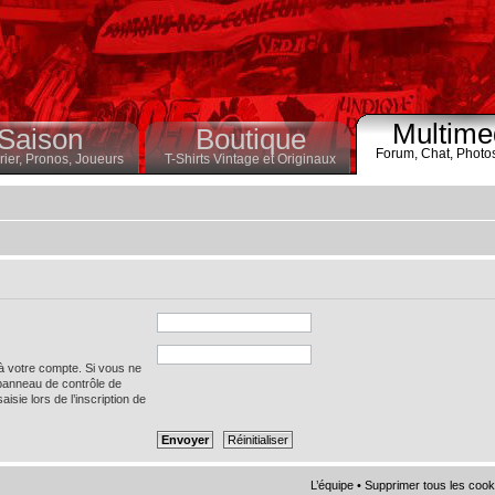
Multime
Saison
Boutique
Forum,
Chat,
Photo
ier,
Pronos,
Joueurs
T-Shirts Vintage et Originaux
 à votre compte. Si vous ne
 panneau de contrôle de
saisie lors de l’inscription de
L’équipe
•
Supprimer tous les cook