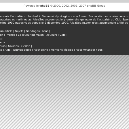
Powered by
phpBB
© 2000, 2002, 2005, 2007 phpBB Group
toute l'actualité du football à Sedan et d'y réagir sur son forum. Sur ce site, vous retrouverez de
actives et multimédias. AllezSedan.com est le premier site qui traite de l'actualité du Club Spo
pages vues depuis le 6 décembre 1999. AllezSedan.com n'est aucunement affilié au c
un article
|
Sujets
|
Sondages
|
liens
|
tch
|
Pronos
|
Le joueur du match
|
Joueurs
|
Club
|
ux
|
deos
|
eurs
|
Saisons
|
Sedan
|
te
|
Aide
|
Encyclopedie
|
Recherche
|
Mentions légales
|
Recommander-nous