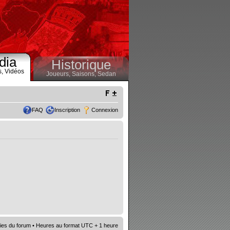
dia
Historique
s,
Vidéos
Joueurs,
Saisons,
Sedan
FAQ
Inscription
Connexion
ies du forum
• Heures au format UTC + 1 heure