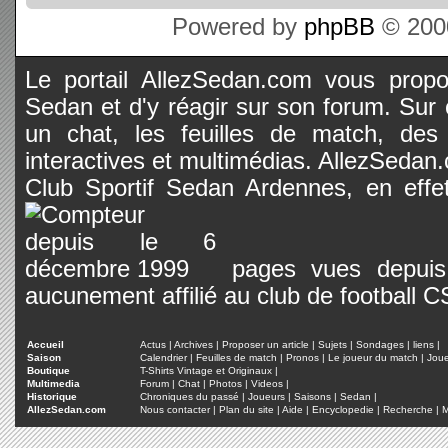
Powered by
phpBB
© 2000
Le portail AllezSedan.com vous propos
Sedan et d'y réagir sur son forum. Sur c
un chat, les feuilles de match, des
interactives et multimédias. AllezSedan.c
Club Sportif Sedan Ardennes, en effet
pages vues depuis 
aucunement affilié au club de football 
Accueil
Actus
|
Archives
|
Proposer un article
|
Sujets
|
Sondages
|
liens
|
Saison
Calendrier
|
Feuilles de match
|
Pronos
|
Le joueur du match
|
Jou
Boutique
T-Shirts Vintage et Originaux
|
Multimedia
Forum
|
Chat
|
Photos
|
Videos
|
Historique
Chroniques du passé
|
Joueurs
|
Saisons
|
Sedan
|
AllezSedan.com
Nous contacter
|
Plan du site
|
Aide
|
Encyclopedie
|
Recherche
|
M