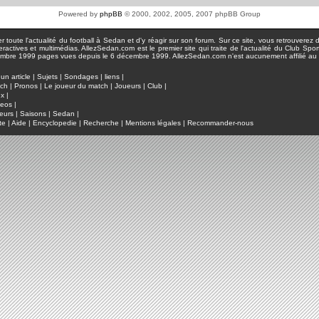
Powered by
phpBB
© 2000, 2002, 2005, 2007 phpBB Group
toute l'actualité du football à Sedan et d'y réagir sur son forum. Sur ce site, vous retrouverez de
actives et multimédias. AllezSedan.com est le premier site qui traite de l'actualité du Club Spo
pages vues depuis le 6 décembre 1999. AllezSedan.com n'est aucunement affilié au c
un article
|
Sujets
|
Sondages
|
liens
|
tch
|
Pronos
|
Le joueur du match
|
Joueurs
|
Club
|
ux
|
deos
|
eurs
|
Saisons
|
Sedan
|
te
|
Aide
|
Encyclopedie
|
Recherche
|
Mentions légales
|
Recommander-nous