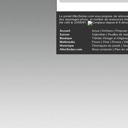
Le portail AllezSedan.com vous propose de retrouver 
des reportages photo, et nombre de ressources inter
été créé le 10/09/97.
Accueil
Actus
|
Archives
|
Proposer 
Saison
Calendrier
|
Feuilles de ma
Boutique
T-Shirts Vintage et Origina
Multimedia
Forum
|
Chat
|
Photos
|
Vi
Historique
Chroniques du passé
|
Jou
AllezSedan.com
Nous contacter
|
Plan du si