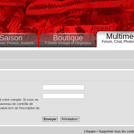
Multime
Saison
Boutique
Forum,
Chat,
Photo
ier,
Pronos,
Joueurs
T-Shirts Vintage et Originaux
 à votre compte. Si vous ne
 panneau de contrôle de
saisie lors de l’inscription de
L’équipe
•
Supprimer tous les cook