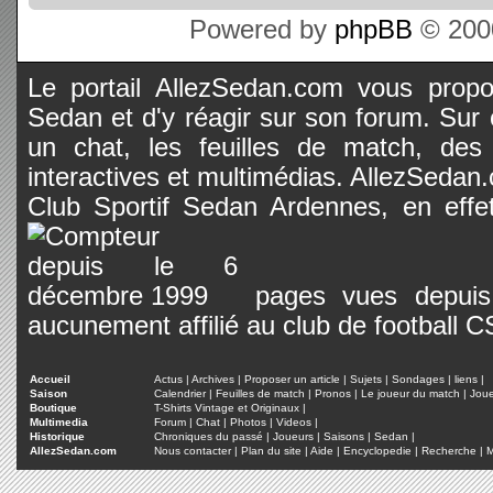
Powered by
phpBB
© 2000
Le portail AllezSedan.com vous propos
Sedan et d'y réagir sur son forum. Sur c
un chat, les feuilles de match, des
interactives et multimédias. AllezSedan.c
Club Sportif Sedan Ardennes, en effet
pages vues depuis 
aucunement affilié au club de football 
Accueil
Actus
|
Archives
|
Proposer un article
|
Sujets
|
Sondages
|
liens
|
Saison
Calendrier
|
Feuilles de match
|
Pronos
|
Le joueur du match
|
Jou
Boutique
T-Shirts Vintage et Originaux
|
Multimedia
Forum
|
Chat
|
Photos
|
Videos
|
Historique
Chroniques du passé
|
Joueurs
|
Saisons
|
Sedan
|
AllezSedan.com
Nous contacter
|
Plan du site
|
Aide
|
Encyclopedie
|
Recherche
|
M