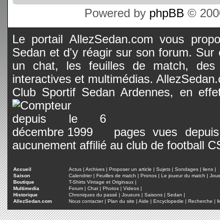
Powered by
phpBB
© 2000
Le portail AllezSedan.com vous propos
Sedan et d'y réagir sur son forum. Sur c
un chat, les feuilles de match, des
interactives et multimédias. AllezSedan.c
Club Sportif Sedan Ardennes, en effet
pages vues depuis 
aucunement affilié au club de football 
Accueil
Actus
|
Archives
|
Proposer un article
|
Sujets
|
Sondages
|
liens
|
Saison
Calendrier
|
Feuilles de match
|
Pronos
|
Le joueur du match
|
Jou
Boutique
T-Shirts Vintage et Originaux
|
Multimedia
Forum
|
Chat
|
Photos
|
Videos
|
Historique
Chroniques du passé
|
Joueurs
|
Saisons
|
Sedan
|
AllezSedan.com
Nous contacter
|
Plan du site
|
Aide
|
Encyclopedie
|
Recherche
|
M