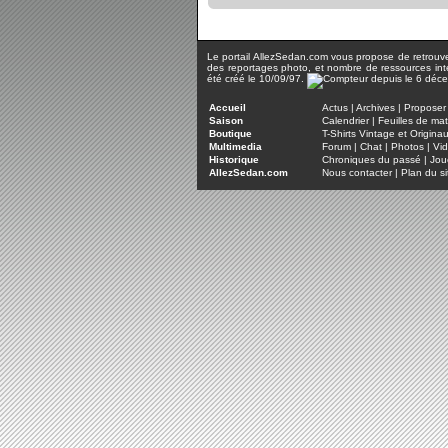
Le portail AllezSedan.com vous propose de retrouver 
des reportages photo, et nombre de ressources inter
été créé le 10/09/97.
Accueil
Actus
|
Archives
|
Proposer 
Saison
Calendrier
|
Feuilles de ma
Boutique
T-Shirts Vintage et Origina
Multimedia
Forum
|
Chat
|
Photos
|
Vi
Historique
Chroniques du passé
|
Jou
AllezSedan.com
Nous contacter
|
Plan du si