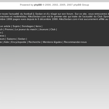
Powered by
phpBB
© 2000, 2002, 2005, 2007 phpBB Group
toute l'actualité du football à Sedan et d'y réagir sur son forum. Sur ce site, vous retrouverez de
actives et multimédias. AllezSedan.com est le premier site qui traite de l'actualité du Club Spo
pages vues depuis le 6 décembre 1999. AllezSedan.com n'est aucunement affilié au c
un article
|
Sujets
|
Sondages
|
liens
|
tch
|
Pronos
|
Le joueur du match
|
Joueurs
|
Club
|
ux
|
deos
|
eurs
|
Saisons
|
Sedan
|
te
|
Aide
|
Encyclopedie
|
Recherche
|
Mentions légales
|
Recommander-nous