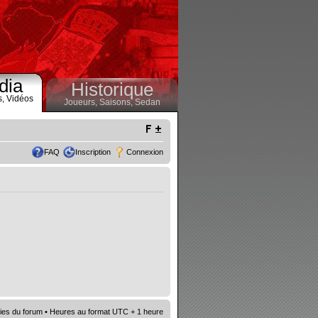
dia
Historique
s,
Vidéos
Joueurs,
Saisons,
Sedan
FAQ
Inscription
Connexion
ies du forum
• Heures au format UTC + 1 heure