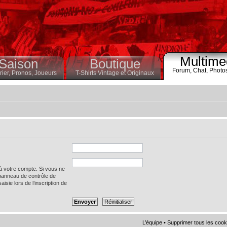
Multime
Saison
Boutique
Forum,
Chat,
Photo
ier,
Pronos,
Joueurs
T-Shirts Vintage et Originaux
 à votre compte. Si vous ne
 panneau de contrôle de
saisie lors de l’inscription de
L’équipe
•
Supprimer tous les cook