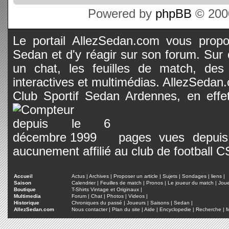
Powered by
phpBB
© 2000
Le portail AllezSedan.com vous propos
Sedan et d'y réagir sur son forum. Sur c
un chat, les feuilles de match, des
interactives et multimédias. AllezSedan.c
Club Sportif Sedan Ardennes, en effet
pages vues depuis 
aucunement affilié au club de football 
Accueil
Actus
|
Archives
|
Proposer un article
|
Sujets
|
Sondages
|
liens
|
Saison
Calendrier
|
Feuilles de match
|
Pronos
|
Le joueur du match
|
Jou
Boutique
T-Shirts Vintage et Originaux
|
Multimedia
Forum
|
Chat
|
Photos
|
Videos
|
Historique
Chroniques du passé
|
Joueurs
|
Saisons
|
Sedan
|
AllezSedan.com
Nous contacter
|
Plan du site
|
Aide
|
Encyclopedie
|
Recherche
|
M