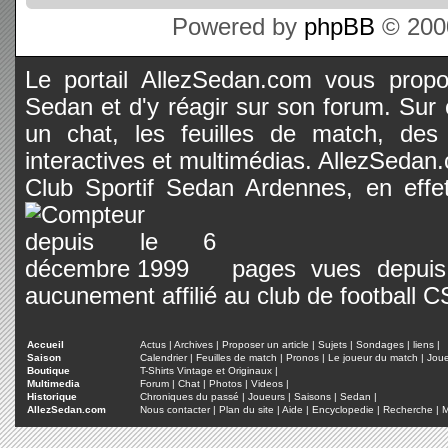
Powered by
phpBB
© 2000
Le portail AllezSedan.com vous propos
Sedan et d'y réagir sur son forum. Sur c
un chat, les feuilles de match, des
interactives et multimédias. AllezSedan.c
Club Sportif Sedan Ardennes, en effet
pages vues depuis 
aucunement affilié au club de football 
Accueil
Actus
|
Archives
|
Proposer un article
|
Sujets
|
Sondages
|
liens
|
Saison
Calendrier
|
Feuilles de match
|
Pronos
|
Le joueur du match
|
Jou
Boutique
T-Shirts Vintage et Originaux
|
Multimedia
Forum
|
Chat
|
Photos
|
Videos
|
Historique
Chroniques du passé
|
Joueurs
|
Saisons
|
Sedan
|
AllezSedan.com
Nous contacter
|
Plan du site
|
Aide
|
Encyclopedie
|
Recherche
|
M