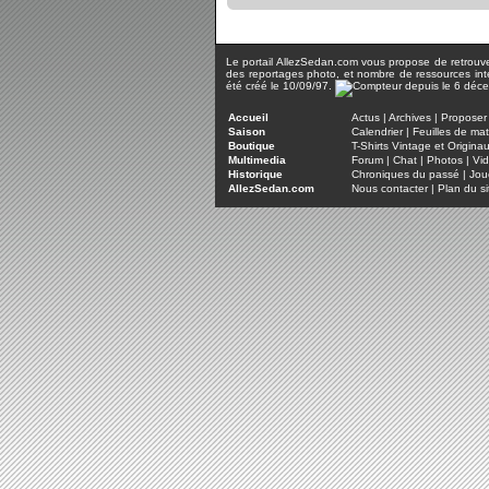
Le portail AllezSedan.com vous propose de retrouver 
des reportages photo, et nombre de ressources inter
été créé le 10/09/97.
Accueil
Actus
|
Archives
|
Proposer 
Saison
Calendrier
|
Feuilles de ma
Boutique
T-Shirts Vintage et Origina
Multimedia
Forum
|
Chat
|
Photos
|
Vi
Historique
Chroniques du passé
|
Jou
AllezSedan.com
Nous contacter
|
Plan du si