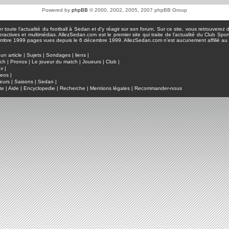
Powered by
phpBB
© 2000, 2002, 2005, 2007 phpBB Group
toute l'actualité du football à Sedan et d'y réagir sur son forum. Sur ce site, vous retrouverez de
actives et multimédias. AllezSedan.com est le premier site qui traite de l'actualité du Club Spo
pages vues depuis le 6 décembre 1999. AllezSedan.com n'est aucunement affilié au c
un article
|
Sujets
|
Sondages
|
liens
|
tch
|
Pronos
|
Le joueur du match
|
Joueurs
|
Club
|
ux
|
deos
|
eurs
|
Saisons
|
Sedan
|
te
|
Aide
|
Encyclopedie
|
Recherche
|
Mentions légales
|
Recommander-nous