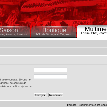
Multime
Saison
Boutique
Forum,
Chat,
Photo
ier,
Pronos,
Joueurs
T-Shirts Vintage et Originaux
 à votre compte. Si vous ne
 panneau de contrôle de
saisie lors de l’inscription de
L’équipe
•
Supprimer tous les cook