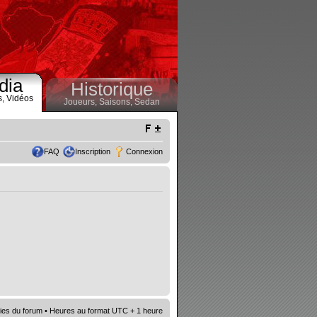
dia
Historique
s,
Vidéos
Joueurs,
Saisons,
Sedan
FAQ
Inscription
Connexion
ies du forum
• Heures au format UTC + 1 heure