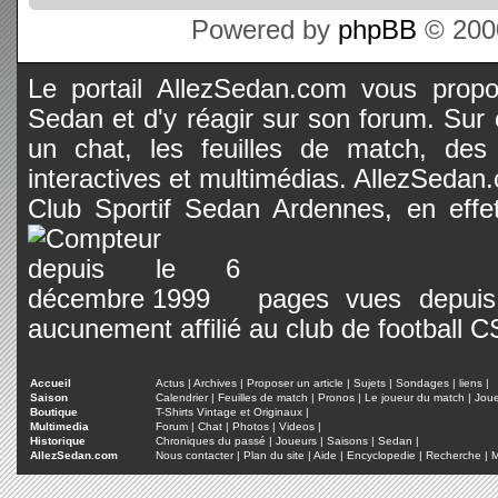
Powered by
phpBB
© 2000
Le portail AllezSedan.com vous propos
Sedan et d'y réagir sur son forum. Sur c
un chat, les feuilles de match, des
interactives et multimédias. AllezSedan.c
Club Sportif Sedan Ardennes, en effet
pages vues depuis 
aucunement affilié au club de football 
Accueil
Actus
|
Archives
|
Proposer un article
|
Sujets
|
Sondages
|
liens
|
Saison
Calendrier
|
Feuilles de match
|
Pronos
|
Le joueur du match
|
Jou
Boutique
T-Shirts Vintage et Originaux
|
Multimedia
Forum
|
Chat
|
Photos
|
Videos
|
Historique
Chroniques du passé
|
Joueurs
|
Saisons
|
Sedan
|
AllezSedan.com
Nous contacter
|
Plan du site
|
Aide
|
Encyclopedie
|
Recherche
|
M