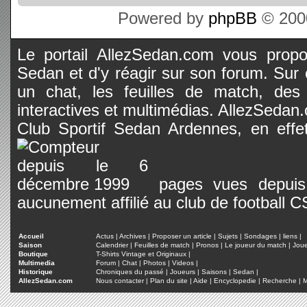
Powered by
phpBB
© 2000
Le portail AllezSedan.com vous propos
Sedan et d'y réagir sur son forum. Sur c
un chat, les feuilles de match, des
interactives et multimédias. AllezSedan.c
Club Sportif Sedan Ardennes, en effet
pages vues depuis 
aucunement affilié au club de football 
Accueil
Actus
|
Archives
|
Proposer un article
|
Sujets
|
Sondages
|
liens
|
Saison
Calendrier
|
Feuilles de match
|
Pronos
|
Le joueur du match
|
Jou
Boutique
T-Shirts Vintage et Originaux
|
Multimedia
Forum
|
Chat
|
Photos
|
Videos
|
Historique
Chroniques du passé
|
Joueurs
|
Saisons
|
Sedan
|
AllezSedan.com
Nous contacter
|
Plan du site
|
Aide
|
Encyclopedie
|
Recherche
|
M