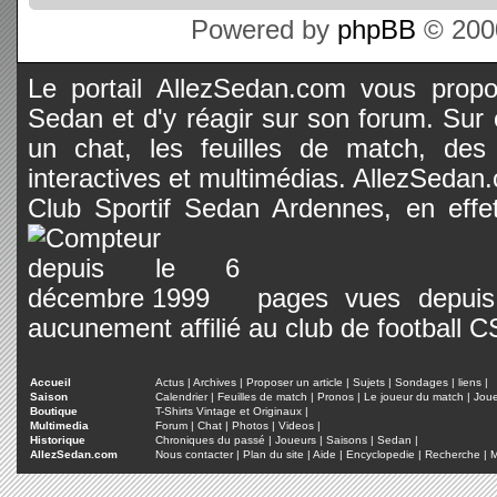
Powered by
phpBB
© 2000
Le portail AllezSedan.com vous propos
Sedan et d'y réagir sur son forum. Sur c
un chat, les feuilles de match, des
interactives et multimédias. AllezSedan.c
Club Sportif Sedan Ardennes, en effet
pages vues depuis 
aucunement affilié au club de football 
Accueil
Actus
|
Archives
|
Proposer un article
|
Sujets
|
Sondages
|
liens
|
Saison
Calendrier
|
Feuilles de match
|
Pronos
|
Le joueur du match
|
Jou
Boutique
T-Shirts Vintage et Originaux
|
Multimedia
Forum
|
Chat
|
Photos
|
Videos
|
Historique
Chroniques du passé
|
Joueurs
|
Saisons
|
Sedan
|
AllezSedan.com
Nous contacter
|
Plan du site
|
Aide
|
Encyclopedie
|
Recherche
|
M