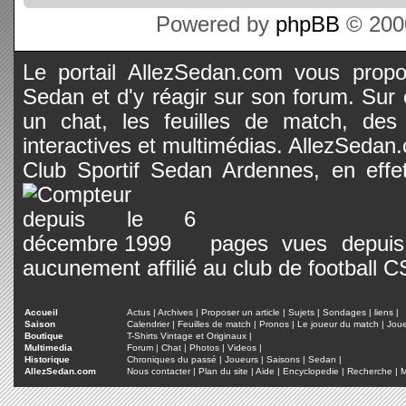
Powered by
phpBB
© 2000
Le portail AllezSedan.com vous propos
Sedan et d'y réagir sur son forum. Sur c
un chat, les feuilles de match, des
interactives et multimédias. AllezSedan.c
Club Sportif Sedan Ardennes, en effet
pages vues depuis 
aucunement affilié au club de football 
Accueil
Actus
|
Archives
|
Proposer un article
|
Sujets
|
Sondages
|
liens
|
Saison
Calendrier
|
Feuilles de match
|
Pronos
|
Le joueur du match
|
Jou
Boutique
T-Shirts Vintage et Originaux
|
Multimedia
Forum
|
Chat
|
Photos
|
Videos
|
Historique
Chroniques du passé
|
Joueurs
|
Saisons
|
Sedan
|
AllezSedan.com
Nous contacter
|
Plan du site
|
Aide
|
Encyclopedie
|
Recherche
|
M