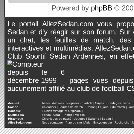
Powered by
phpBB
© 2000
Le portail AllezSedan.com vous propos
Sedan et d'y réagir sur son forum. Sur c
un chat, les feuilles de match, des
interactives et multimédias. AllezSedan.c
Club Sportif Sedan Ardennes, en effet
pages vues depuis 
aucunement affilié au club de football 
Accueil
Actus
|
Archives
|
Proposer un article
|
Sujets
|
Sondages
|
liens
|
Saison
Calendrier
|
Feuilles de match
|
Pronos
|
Le joueur du match
|
Jou
Boutique
T-Shirts Vintage et Originaux
|
Multimedia
Forum
|
Chat
|
Photos
|
Videos
|
Historique
Chroniques du passé
|
Joueurs
|
Saisons
|
Sedan
|
AllezSedan.com
Nous contacter
|
Plan du site
|
Aide
|
Encyclopedie
|
Recherche
|
M