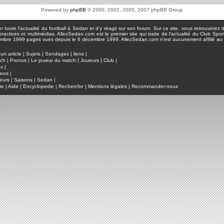
Powered by
phpBB
© 2000, 2002, 2005, 2007 phpBB Group
toute l'actualité du football à Sedan et d'y réagir sur son forum. Sur ce site, vous retrouverez de
actives et multimédias. AllezSedan.com est le premier site qui traite de l'actualité du Club Spo
pages vues depuis le 6 décembre 1999. AllezSedan.com n'est aucunement affilié au c
un article
|
Sujets
|
Sondages
|
liens
|
tch
|
Pronos
|
Le joueur du match
|
Joueurs
|
Club
|
ux
|
deos
|
eurs
|
Saisons
|
Sedan
|
te
|
Aide
|
Encyclopedie
|
Recherche
|
Mentions légales
|
Recommander-nous