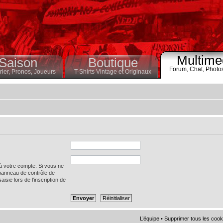
Multime
Saison
Boutique
Forum,
Chat,
Photo
ier,
Pronos,
Joueurs
T-Shirts Vintage et Originaux
 à votre compte. Si vous ne
 panneau de contrôle de
saisie lors de l’inscription de
L’équipe
•
Supprimer tous les cook