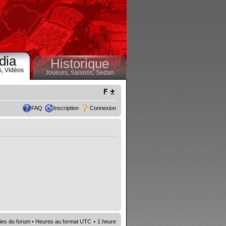
dia
Historique
s,
Vidéos
Joueurs,
Saisons,
Sedan
FAQ
Inscription
Connexion
ies du forum
• Heures au format UTC + 1 heure