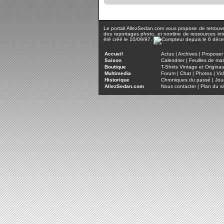
Le portail AllezSedan.com vous propose de retrouver 
des reportages photo, et nombre de ressources inter
été créé le 10/09/97.
Accueil
Actus
|
Archives
|
Proposer 
Saison
Calendrier
|
Feuilles de ma
Boutique
T-Shirts Vintage et Origina
Multimedia
Forum
|
Chat
|
Photos
|
Vi
Historique
Chroniques du passé
|
Jou
AllezSedan.com
Nous contacter
|
Plan du si