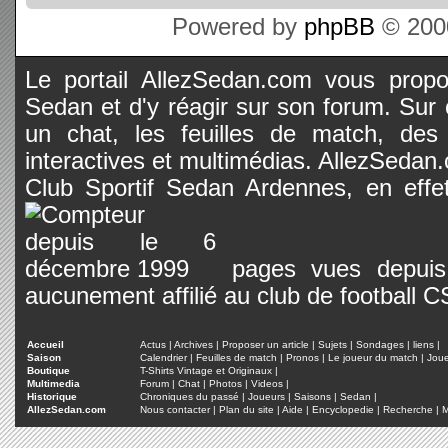
Powered by
phpBB
© 2000
Le portail AllezSedan.com vous propos
Sedan et d'y réagir sur son forum. Sur c
un chat, les feuilles de match, des
interactives et multimédias. AllezSedan.c
Club Sportif Sedan Ardennes, en effet
pages vues depuis 
aucunement affilié au club de football 
Accueil
Actus
|
Archives
|
Proposer un article
|
Sujets
|
Sondages
|
liens
|
Saison
Calendrier
|
Feuilles de match
|
Pronos
|
Le joueur du match
|
Jou
Boutique
T-Shirts Vintage et Originaux
|
Multimedia
Forum
|
Chat
|
Photos
|
Videos
|
Historique
Chroniques du passé
|
Joueurs
|
Saisons
|
Sedan
|
AllezSedan.com
Nous contacter
|
Plan du site
|
Aide
|
Encyclopedie
|
Recherche
|
M