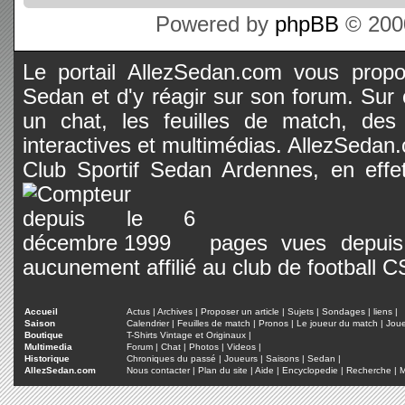
Powered by
phpBB
© 2000
Le portail AllezSedan.com vous propos
Sedan et d'y réagir sur son forum. Sur c
un chat, les feuilles de match, des
interactives et multimédias. AllezSedan.c
Club Sportif Sedan Ardennes, en effet
pages vues depuis 
aucunement affilié au club de football 
Accueil
Actus
|
Archives
|
Proposer un article
|
Sujets
|
Sondages
|
liens
|
Saison
Calendrier
|
Feuilles de match
|
Pronos
|
Le joueur du match
|
Jou
Boutique
T-Shirts Vintage et Originaux
|
Multimedia
Forum
|
Chat
|
Photos
|
Videos
|
Historique
Chroniques du passé
|
Joueurs
|
Saisons
|
Sedan
|
AllezSedan.com
Nous contacter
|
Plan du site
|
Aide
|
Encyclopedie
|
Recherche
|
M