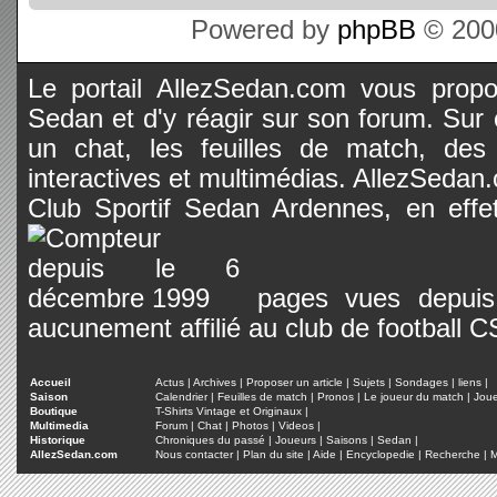
Powered by
phpBB
© 2000
Le portail AllezSedan.com vous propos
Sedan et d'y réagir sur son forum. Sur c
un chat, les feuilles de match, des
interactives et multimédias. AllezSedan.c
Club Sportif Sedan Ardennes, en effet
pages vues depuis 
aucunement affilié au club de football 
Accueil
Actus
|
Archives
|
Proposer un article
|
Sujets
|
Sondages
|
liens
|
Saison
Calendrier
|
Feuilles de match
|
Pronos
|
Le joueur du match
|
Jou
Boutique
T-Shirts Vintage et Originaux
|
Multimedia
Forum
|
Chat
|
Photos
|
Videos
|
Historique
Chroniques du passé
|
Joueurs
|
Saisons
|
Sedan
|
AllezSedan.com
Nous contacter
|
Plan du site
|
Aide
|
Encyclopedie
|
Recherche
|
M