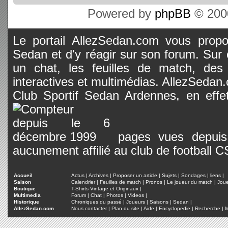
Powered by
phpBB
© 2000
Le portail AllezSedan.com vous propos
Sedan et d'y réagir sur son forum. Sur c
un chat, les feuilles de match, des
interactives et multimédias. AllezSedan.c
Club Sportif Sedan Ardennes, en effet
pages vues depuis 
aucunement affilié au club de football 
Accueil
Actus
|
Archives
|
Proposer un article
|
Sujets
|
Sondages
|
liens
|
Saison
Calendrier
|
Feuilles de match
|
Pronos
|
Le joueur du match
|
Jou
Boutique
T-Shirts Vintage et Originaux
|
Multimedia
Forum
|
Chat
|
Photos
|
Videos
|
Historique
Chroniques du passé
|
Joueurs
|
Saisons
|
Sedan
|
AllezSedan.com
Nous contacter
|
Plan du site
|
Aide
|
Encyclopedie
|
Recherche
|
M