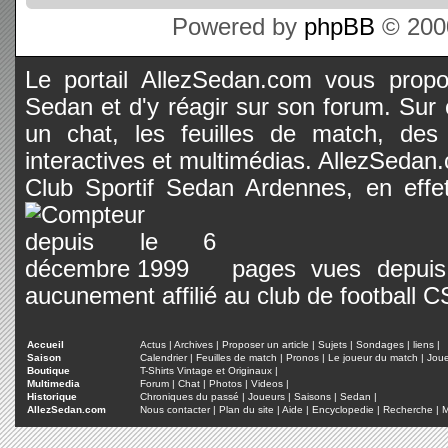
Powered by
phpBB
© 2000
Le portail AllezSedan.com vous propos
Sedan et d'y réagir sur son forum. Sur c
un chat, les feuilles de match, des
interactives et multimédias. AllezSedan.c
Club Sportif Sedan Ardennes, en effet
pages vues depuis 
aucunement affilié au club de football 
Accueil
Actus
|
Archives
|
Proposer un article
|
Sujets
|
Sondages
|
liens
|
Saison
Calendrier
|
Feuilles de match
|
Pronos
|
Le joueur du match
|
Jou
Boutique
T-Shirts Vintage et Originaux
|
Multimedia
Forum
|
Chat
|
Photos
|
Videos
|
Historique
Chroniques du passé
|
Joueurs
|
Saisons
|
Sedan
|
AllezSedan.com
Nous contacter
|
Plan du site
|
Aide
|
Encyclopedie
|
Recherche
|
M