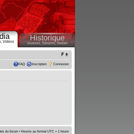
dia
Historique
s,
Vidéos
Joueurs,
Saisons,
Sedan
FAQ
Inscription
Connexion
ies du forum
• Heures au format UTC + 1 heure