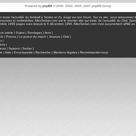
Powered by
phpBB
© 2000, 2002, 2005, 2007 phpBB Group
toute l'actualité du football à Sedan et d'y réagir sur son forum. Sur ce site, vous retrouverez de
actives et multimédias. AllezSedan.com est le premier site qui traite de l'actualité du Club Spo
pages vues depuis le 6 décembre 1999. AllezSedan.com n'est aucunement affilié au c
un article
|
Sujets
|
Sondages
|
liens
|
tch
|
Pronos
|
Le joueur du match
|
Joueurs
|
Club
|
ux
|
deos
|
eurs
|
Saisons
|
Sedan
|
te
|
Aide
|
Encyclopedie
|
Recherche
|
Mentions légales
|
Recommander-nous