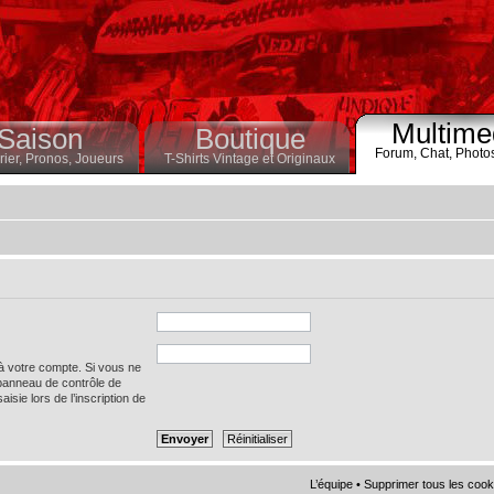
Multime
Saison
Boutique
Forum,
Chat,
Photo
ier,
Pronos,
Joueurs
T-Shirts Vintage et Originaux
 à votre compte. Si vous ne
 panneau de contrôle de
saisie lors de l’inscription de
L’équipe
•
Supprimer tous les cook