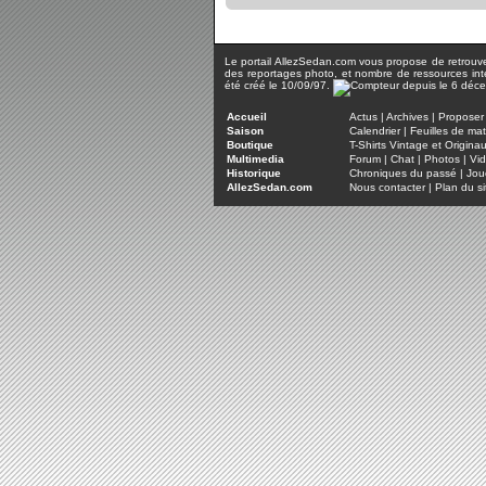
Le portail AllezSedan.com vous propose de retrouver 
des reportages photo, et nombre de ressources inter
été créé le 10/09/97.
Accueil
Actus
|
Archives
|
Proposer 
Saison
Calendrier
|
Feuilles de ma
Boutique
T-Shirts Vintage et Origina
Multimedia
Forum
|
Chat
|
Photos
|
Vi
Historique
Chroniques du passé
|
Jou
AllezSedan.com
Nous contacter
|
Plan du si