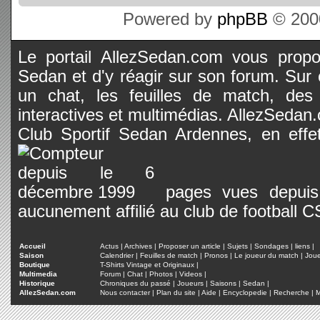
Powered by
phpBB
© 2000
Le portail AllezSedan.com vous propos
Sedan et d'y réagir sur son forum. Sur c
un chat, les feuilles de match, des
interactives et multimédias. AllezSedan.c
Club Sportif Sedan Ardennes, en effet
pages vues depuis 
aucunement affilié au club de football 
Accueil
Actus
|
Archives
|
Proposer un article
|
Sujets
|
Sondages
|
liens
|
Saison
Calendrier
|
Feuilles de match
|
Pronos
|
Le joueur du match
|
Jou
Boutique
T-Shirts Vintage et Originaux
|
Multimedia
Forum
|
Chat
|
Photos
|
Videos
|
Historique
Chroniques du passé
|
Joueurs
|
Saisons
|
Sedan
|
AllezSedan.com
Nous contacter
|
Plan du site
|
Aide
|
Encyclopedie
|
Recherche
|
M