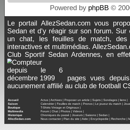
Powered by
phpBB
© 2000
Le portail AllezSedan.com vous propos
Sedan et d'y réagir sur son forum. Sur c
un chat, les feuilles de match, des
interactives et multimédias. AllezSedan.c
Club Sportif Sedan Ardennes, en effet
pages vues depuis 
aucunement affilié au club de football 
Accueil
Actus
|
Archives
|
Proposer un article
|
Sujets
|
Sondages
|
liens
|
Saison
Calendrier
|
Feuilles de match
|
Pronos
|
Le joueur du match
|
Jou
Boutique
T-Shirts Vintage et Originaux
|
Multimedia
Forum
|
Chat
|
Photos
|
Videos
|
Historique
Chroniques du passé
|
Joueurs
|
Saisons
|
Sedan
|
AllezSedan.com
Nous contacter
|
Plan du site
|
Aide
|
Encyclopedie
|
Recherche
|
M