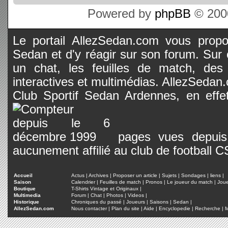
Powered by
phpBB
© 2000
Le portail AllezSedan.com vous propos
Sedan et d'y réagir sur son forum. Sur c
un chat, les feuilles de match, des
interactives et multimédias. AllezSedan.c
Club Sportif Sedan Ardennes, en effet
pages vues depuis 
aucunement affilié au club de football 
Accueil
Actus
|
Archives
|
Proposer un article
|
Sujets
|
Sondages
|
liens
|
Saison
Calendrier
|
Feuilles de match
|
Pronos
|
Le joueur du match
|
Jou
Boutique
T-Shirts Vintage et Originaux
|
Multimedia
Forum
|
Chat
|
Photos
|
Videos
|
Historique
Chroniques du passé
|
Joueurs
|
Saisons
|
Sedan
|
AllezSedan.com
Nous contacter
|
Plan du site
|
Aide
|
Encyclopedie
|
Recherche
|
M