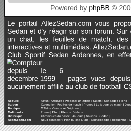
Powered by
phpBB
© 2000
Le portail AllezSedan.com vous propos
Sedan et d'y réagir sur son forum. Sur c
un chat, les feuilles de match, des
interactives et multimédias. AllezSedan.c
Club Sportif Sedan Ardennes, en effet
pages vues depuis 
aucunement affilié au club de football 
Accueil
Actus
|
Archives
|
Proposer un article
|
Sujets
|
Sondages
|
liens
|
Saison
Calendrier
|
Feuilles de match
|
Pronos
|
Le joueur du match
|
Jou
Boutique
T-Shirts Vintage et Originaux
|
Multimedia
Forum
|
Chat
|
Photos
|
Videos
|
Historique
Chroniques du passé
|
Joueurs
|
Saisons
|
Sedan
|
AllezSedan.com
Nous contacter
|
Plan du site
|
Aide
|
Encyclopedie
|
Recherche
|
M