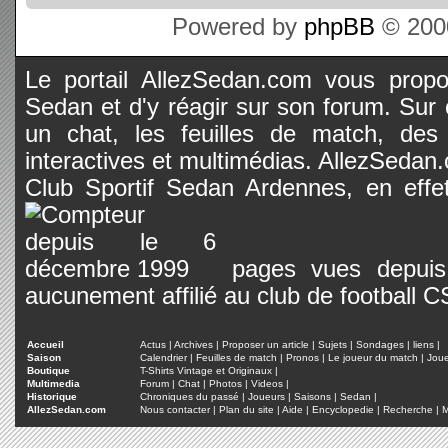
Powered by
phpBB
© 2000
Le portail AllezSedan.com vous propos
Sedan et d'y réagir sur son forum. Sur c
un chat, les feuilles de match, des
interactives et multimédias. AllezSedan.c
Club Sportif Sedan Ardennes, en effet
pages vues depuis 
aucunement affilié au club de football 
Accueil
Actus
|
Archives
|
Proposer un article
|
Sujets
|
Sondages
|
liens
|
Saison
Calendrier
|
Feuilles de match
|
Pronos
|
Le joueur du match
|
Jou
Boutique
T-Shirts Vintage et Originaux
|
Multimedia
Forum
|
Chat
|
Photos
|
Videos
|
Historique
Chroniques du passé
|
Joueurs
|
Saisons
|
Sedan
|
AllezSedan.com
Nous contacter
|
Plan du site
|
Aide
|
Encyclopedie
|
Recherche
|
M