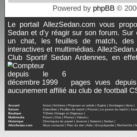
Powered by
phpBB
© 2000
Le portail AllezSedan.com vous propos
Sedan et d'y réagir sur son forum. Sur c
un chat, les feuilles de match, des
interactives et multimédias. AllezSedan.c
Club Sportif Sedan Ardennes, en effet
pages vues depuis 
aucunement affilié au club de football 
Accueil
Actus
|
Archives
|
Proposer un article
|
Sujets
|
Sondages
|
liens
|
Saison
Calendrier
|
Feuilles de match
|
Pronos
|
Le joueur du match
|
Jou
Boutique
T-Shirts Vintage et Originaux
|
Multimedia
Forum
|
Chat
|
Photos
|
Videos
|
Historique
Chroniques du passé
|
Joueurs
|
Saisons
|
Sedan
|
AllezSedan.com
Nous contacter
|
Plan du site
|
Aide
|
Encyclopedie
|
Recherche
|
M