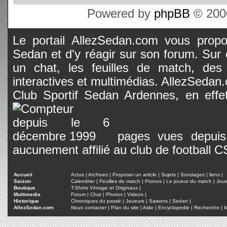
Powered by
phpBB
© 2000
Le portail AllezSedan.com vous propos
Sedan et d'y réagir sur son forum. Sur c
un chat, les feuilles de match, des
interactives et multimédias. AllezSedan.c
Club Sportif Sedan Ardennes, en effet
pages vues depuis 
aucunement affilié au club de football 
Accueil
Actus
|
Archives
|
Proposer un article
|
Sujets
|
Sondages
|
liens
|
Saison
Calendrier
|
Feuilles de match
|
Pronos
|
Le joueur du match
|
Jou
Boutique
T-Shirts Vintage et Originaux
|
Multimedia
Forum
|
Chat
|
Photos
|
Videos
|
Historique
Chroniques du passé
|
Joueurs
|
Saisons
|
Sedan
|
AllezSedan.com
Nous contacter
|
Plan du site
|
Aide
|
Encyclopedie
|
Recherche
|
M