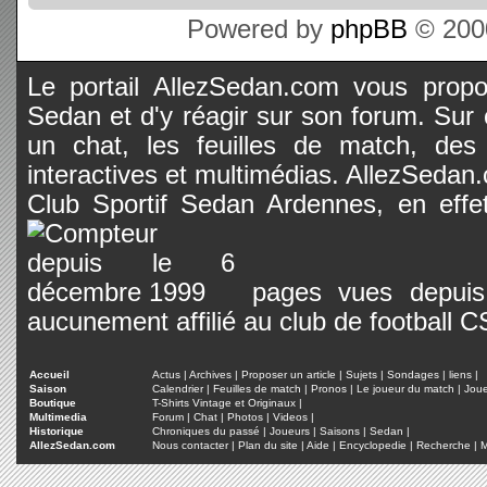
Powered by
phpBB
© 2000
Le portail AllezSedan.com vous propos
Sedan et d'y réagir sur son forum. Sur c
un chat, les feuilles de match, des
interactives et multimédias. AllezSedan.c
Club Sportif Sedan Ardennes, en effet
pages vues depuis 
aucunement affilié au club de football 
Accueil
Actus
|
Archives
|
Proposer un article
|
Sujets
|
Sondages
|
liens
|
Saison
Calendrier
|
Feuilles de match
|
Pronos
|
Le joueur du match
|
Jou
Boutique
T-Shirts Vintage et Originaux
|
Multimedia
Forum
|
Chat
|
Photos
|
Videos
|
Historique
Chroniques du passé
|
Joueurs
|
Saisons
|
Sedan
|
AllezSedan.com
Nous contacter
|
Plan du site
|
Aide
|
Encyclopedie
|
Recherche
|
M