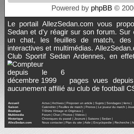
Powered by
phpBB
© 2000
Le portail AllezSedan.com vous propos
Sedan et d'y réagir sur son forum. Sur c
un chat, les feuilles de match, des
interactives et multimédias. AllezSedan.c
Club Sportif Sedan Ardennes, en effet
pages vues depuis 
aucunement affilié au club de football 
Accueil
Actus
|
Archives
|
Proposer un article
|
Sujets
|
Sondages
|
liens
|
Saison
Calendrier
|
Feuilles de match
|
Pronos
|
Le joueur du match
|
Jou
Boutique
T-Shirts Vintage et Originaux
|
Multimedia
Forum
|
Chat
|
Photos
|
Videos
|
Historique
Chroniques du passé
|
Joueurs
|
Saisons
|
Sedan
|
AllezSedan.com
Nous contacter
|
Plan du site
|
Aide
|
Encyclopedie
|
Recherche
|
M