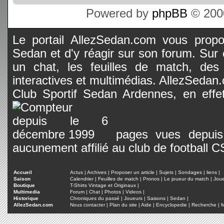
Powered by
phpBB
© 2000
Le portail AllezSedan.com vous propos
Sedan et d'y réagir sur son forum. Sur c
un chat, les feuilles de match, des
interactives et multimédias. AllezSedan.c
Club Sportif Sedan Ardennes, en effet
pages vues depuis 
aucunement affilié au club de football 
Accueil
Actus
|
Archives
|
Proposer un article
|
Sujets
|
Sondages
|
liens
|
Saison
Calendrier
|
Feuilles de match
|
Pronos
|
Le joueur du match
|
Jou
Boutique
T-Shirts Vintage et Originaux
|
Multimedia
Forum
|
Chat
|
Photos
|
Videos
|
Historique
Chroniques du passé
|
Joueurs
|
Saisons
|
Sedan
|
AllezSedan.com
Nous contacter
|
Plan du site
|
Aide
|
Encyclopedie
|
Recherche
|
M