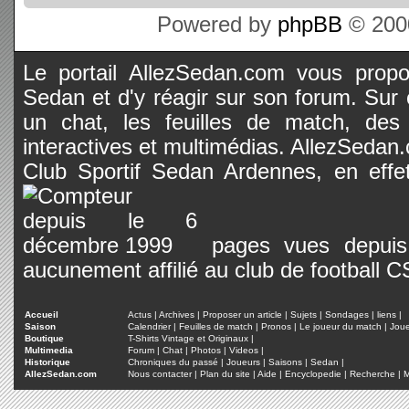
Powered by
phpBB
© 2000
Le portail AllezSedan.com vous propos
Sedan et d'y réagir sur son forum. Sur c
un chat, les feuilles de match, des
interactives et multimédias. AllezSedan.c
Club Sportif Sedan Ardennes, en effet
pages vues depuis 
aucunement affilié au club de football 
Accueil
Actus
|
Archives
|
Proposer un article
|
Sujets
|
Sondages
|
liens
|
Saison
Calendrier
|
Feuilles de match
|
Pronos
|
Le joueur du match
|
Jou
Boutique
T-Shirts Vintage et Originaux
|
Multimedia
Forum
|
Chat
|
Photos
|
Videos
|
Historique
Chroniques du passé
|
Joueurs
|
Saisons
|
Sedan
|
AllezSedan.com
Nous contacter
|
Plan du site
|
Aide
|
Encyclopedie
|
Recherche
|
M