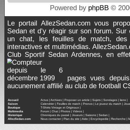
Powered by
phpBB
© 2000
Le portail AllezSedan.com vous propos
Sedan et d'y réagir sur son forum. Sur c
un chat, les feuilles de match, des
interactives et multimédias. AllezSedan.c
Club Sportif Sedan Ardennes, en effet
pages vues depuis 
aucunement affilié au club de football 
Accueil
Actus
|
Archives
|
Proposer un article
|
Sujets
|
Sondages
|
liens
|
Saison
Calendrier
|
Feuilles de match
|
Pronos
|
Le joueur du match
|
Jou
Boutique
T-Shirts Vintage et Originaux
|
Multimedia
Forum
|
Chat
|
Photos
|
Videos
|
Historique
Chroniques du passé
|
Joueurs
|
Saisons
|
Sedan
|
AllezSedan.com
Nous contacter
|
Plan du site
|
Aide
|
Encyclopedie
|
Recherche
|
M