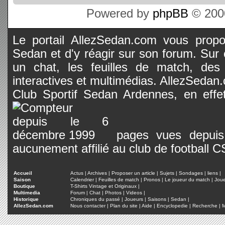
Powered by
phpBB
© 2000
Le portail AllezSedan.com vous propos
Sedan et d'y réagir sur son forum. Sur c
un chat, les feuilles de match, des
interactives et multimédias. AllezSedan.c
Club Sportif Sedan Ardennes, en effet
pages vues depuis 
aucunement affilié au club de football 
Accueil
Actus
|
Archives
|
Proposer un article
|
Sujets
|
Sondages
|
liens
|
Saison
Calendrier
|
Feuilles de match
|
Pronos
|
Le joueur du match
|
Jou
Boutique
T-Shirts Vintage et Originaux
|
Multimedia
Forum
|
Chat
|
Photos
|
Videos
|
Historique
Chroniques du passé
|
Joueurs
|
Saisons
|
Sedan
|
AllezSedan.com
Nous contacter
|
Plan du site
|
Aide
|
Encyclopedie
|
Recherche
|
M