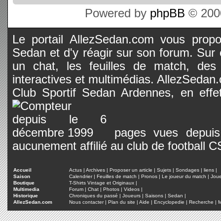
Powered by
phpBB
© 2000
Le portail AllezSedan.com vous propos
Sedan et d'y réagir sur son forum. Sur c
un chat, les feuilles de match, des
interactives et multimédias. AllezSedan.c
Club Sportif Sedan Ardennes, en effet
pages vues depuis 
aucunement affilié au club de football 
Accueil
Actus
|
Archives
|
Proposer un article
|
Sujets
|
Sondages
|
liens
|
Saison
Calendrier
|
Feuilles de match
|
Pronos
|
Le joueur du match
|
Jou
Boutique
T-Shirts Vintage et Originaux
|
Multimedia
Forum
|
Chat
|
Photos
|
Videos
|
Historique
Chroniques du passé
|
Joueurs
|
Saisons
|
Sedan
|
AllezSedan.com
Nous contacter
|
Plan du site
|
Aide
|
Encyclopedie
|
Recherche
|
M