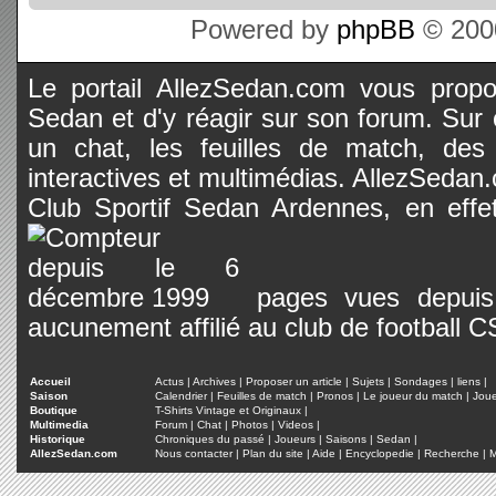
Powered by
phpBB
© 2000
Le portail AllezSedan.com vous propos
Sedan et d'y réagir sur son forum. Sur c
un chat, les feuilles de match, des
interactives et multimédias. AllezSedan.c
Club Sportif Sedan Ardennes, en effet
pages vues depuis 
aucunement affilié au club de football 
Accueil
Actus
|
Archives
|
Proposer un article
|
Sujets
|
Sondages
|
liens
|
Saison
Calendrier
|
Feuilles de match
|
Pronos
|
Le joueur du match
|
Jou
Boutique
T-Shirts Vintage et Originaux
|
Multimedia
Forum
|
Chat
|
Photos
|
Videos
|
Historique
Chroniques du passé
|
Joueurs
|
Saisons
|
Sedan
|
AllezSedan.com
Nous contacter
|
Plan du site
|
Aide
|
Encyclopedie
|
Recherche
|
M