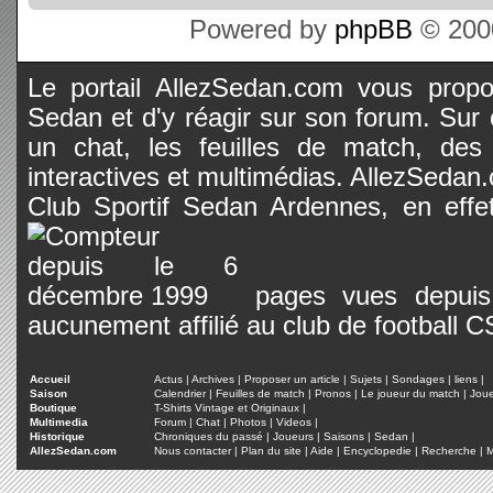
Powered by
phpBB
© 2000
Le portail AllezSedan.com vous propos
Sedan et d'y réagir sur son forum. Sur c
un chat, les feuilles de match, des
interactives et multimédias. AllezSedan.c
Club Sportif Sedan Ardennes, en effet
pages vues depuis 
aucunement affilié au club de football 
Accueil
Actus
|
Archives
|
Proposer un article
|
Sujets
|
Sondages
|
liens
|
Saison
Calendrier
|
Feuilles de match
|
Pronos
|
Le joueur du match
|
Jou
Boutique
T-Shirts Vintage et Originaux
|
Multimedia
Forum
|
Chat
|
Photos
|
Videos
|
Historique
Chroniques du passé
|
Joueurs
|
Saisons
|
Sedan
|
AllezSedan.com
Nous contacter
|
Plan du site
|
Aide
|
Encyclopedie
|
Recherche
|
M