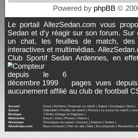
Powered by
phpBB
© 2000
Le portail AllezSedan.com vous propos
Sedan et d'y réagir sur son forum. Sur c
un chat, les feuilles de match, des
interactives et multimédias. AllezSedan.c
Club Sportif Sedan Ardennes, en effet
pages vues depuis 
aucunement affilié au club de football 
Accueil
Actus
|
Archives
|
Proposer un article
|
Sujets
|
Sondages
|
liens
|
Saison
Calendrier
|
Feuilles de match
|
Pronos
|
Le joueur du match
|
Jou
Boutique
T-Shirts Vintage et Originaux
|
Multimedia
Forum
|
Chat
|
Photos
|
Videos
|
Historique
Chroniques du passé
|
Joueurs
|
Saisons
|
Sedan
|
AllezSedan.com
Nous contacter
|
Plan du site
|
Aide
|
Encyclopedie
|
Recherche
|
M