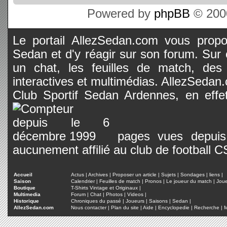
Powered by
phpBB
© 2000
Le portail AllezSedan.com vous propos
Sedan et d'y réagir sur son forum. Sur c
un chat, les feuilles de match, des
interactives et multimédias. AllezSedan.c
Club Sportif Sedan Ardennes, en effet
pages vues depuis 
aucunement affilié au club de football 
Accueil
Actus
|
Archives
|
Proposer un article
|
Sujets
|
Sondages
|
liens
|
Saison
Calendrier
|
Feuilles de match
|
Pronos
|
Le joueur du match
|
Jou
Boutique
T-Shirts Vintage et Originaux
|
Multimedia
Forum
|
Chat
|
Photos
|
Videos
|
Historique
Chroniques du passé
|
Joueurs
|
Saisons
|
Sedan
|
AllezSedan.com
Nous contacter
|
Plan du site
|
Aide
|
Encyclopedie
|
Recherche
|
M