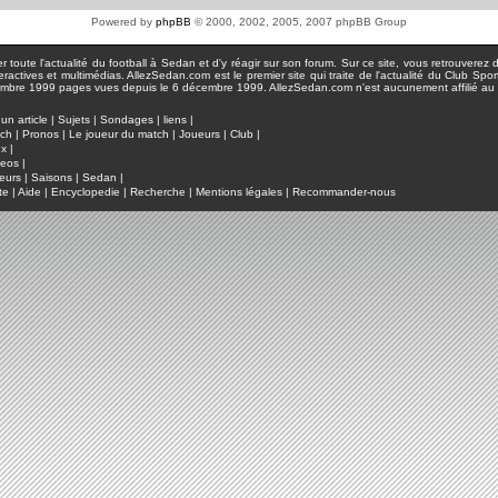
Powered by
phpBB
© 2000, 2002, 2005, 2007 phpBB Group
toute l'actualité du football à Sedan et d'y réagir sur son forum. Sur ce site, vous retrouverez de
actives et multimédias. AllezSedan.com est le premier site qui traite de l'actualité du Club Spo
pages vues depuis le 6 décembre 1999. AllezSedan.com n'est aucunement affilié au c
un article
|
Sujets
|
Sondages
|
liens
|
tch
|
Pronos
|
Le joueur du match
|
Joueurs
|
Club
|
ux
|
deos
|
eurs
|
Saisons
|
Sedan
|
te
|
Aide
|
Encyclopedie
|
Recherche
|
Mentions légales
|
Recommander-nous