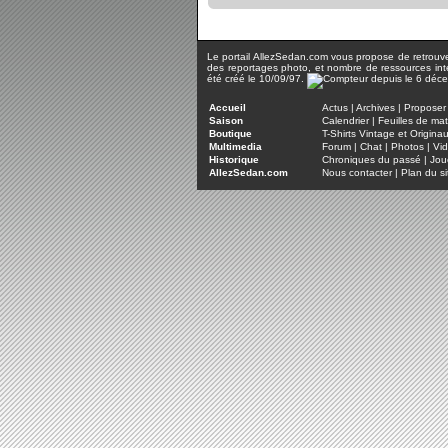
Le portail AllezSedan.com vous propose de retrouver 
des reportages photo, et nombre de ressources inter
été créé le 10/09/97.
Accueil
Actus
|
Archives
|
Proposer 
Saison
Calendrier
|
Feuilles de ma
Boutique
T-Shirts Vintage et Origina
Multimedia
Forum
|
Chat
|
Photos
|
Vi
Historique
Chroniques du passé
|
Jou
AllezSedan.com
Nous contacter
|
Plan du si