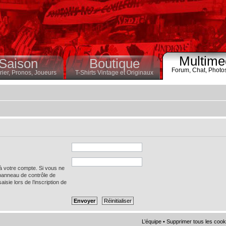
Multime
Saison
Boutique
Forum,
Chat,
Photo
ier,
Pronos,
Joueurs
T-Shirts Vintage et Originaux
 à votre compte. Si vous ne
 panneau de contrôle de
saisie lors de l’inscription de
L’équipe
•
Supprimer tous les cook