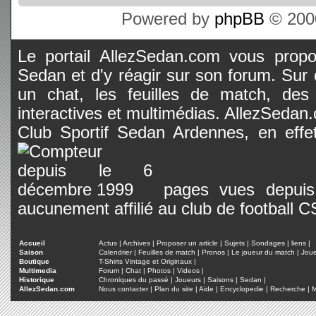
Powered by
phpBB
© 2000
Le portail AllezSedan.com vous propos
Sedan et d'y réagir sur son forum. Sur c
un chat, les feuilles de match, des
interactives et multimédias. AllezSedan.c
Club Sportif Sedan Ardennes, en effet
pages vues depuis 
aucunement affilié au club de football 
Accueil
Actus
|
Archives
|
Proposer un article
|
Sujets
|
Sondages
|
liens
|
Saison
Calendrier
|
Feuilles de match
|
Pronos
|
Le joueur du match
|
Jou
Boutique
T-Shirts Vintage et Originaux
|
Multimedia
Forum
|
Chat
|
Photos
|
Videos
|
Historique
Chroniques du passé
|
Joueurs
|
Saisons
|
Sedan
|
AllezSedan.com
Nous contacter
|
Plan du site
|
Aide
|
Encyclopedie
|
Recherche
|
M