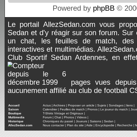
Powered by
phpBB
© 2000
Le portail AllezSedan.com vous propos
Sedan et d'y réagir sur son forum. Sur c
un chat, les feuilles de match, des
interactives et multimédias. AllezSedan.c
Club Sportif Sedan Ardennes, en effet
pages vues depuis 
aucunement affilié au club de football 
Accueil
Actus
|
Archives
|
Proposer un article
|
Sujets
|
Sondages
|
liens
|
Saison
Calendrier
|
Feuilles de match
|
Pronos
|
Le joueur du match
|
Jou
Boutique
T-Shirts Vintage et Originaux
|
Multimedia
Forum
|
Chat
|
Photos
|
Videos
|
Historique
Chroniques du passé
|
Joueurs
|
Saisons
|
Sedan
|
AllezSedan.com
Nous contacter
|
Plan du site
|
Aide
|
Encyclopedie
|
Recherche
|
M