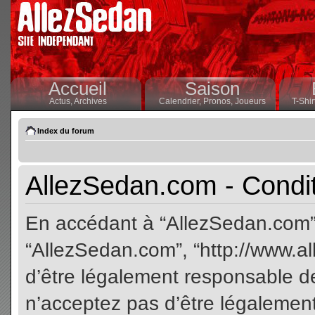
Accueil
Saison
Actus,
Archives
Calendrier,
Pronos,
Joueurs
T-Shir
Index du forum
AllezSedan.com - Conditi
En accédant à “AllezSedan.com” (
“AllezSedan.com”, “http://www.a
d’être légalement responsable de
n’acceptez pas d’être légalement