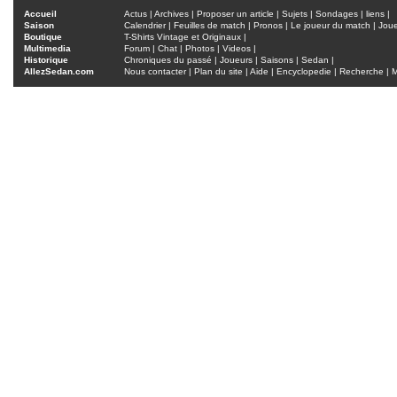
Accueil
Actus
|
Archives
|
Proposer un article
|
Sujets
|
Sondages
|
liens
|
Saison
Calendrier
|
Feuilles de match
|
Pronos
|
Le joueur du match
|
Jou
Boutique
T-Shirts Vintage et Originaux
|
Multimedia
Forum
|
Chat
|
Photos
|
Videos
|
Historique
Chroniques du passé
|
Joueurs
|
Saisons
|
Sedan
|
AllezSedan.com
Nous contacter
|
Plan du site
|
Aide
|
Encyclopedie
|
Recherche
|
M