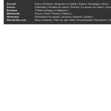
Accueil
Actus
|
Archives
|
Proposer un article
|
Sujets
|
Sondages
|
liens
|
Saison
Calendrier
|
Feuilles de match
|
Pronos
|
Le joueur du match
|
Jou
Boutique
T-Shirts Vintage et Originaux
|
Multimedia
Forum
|
Chat
|
Photos
|
Videos
|
Historique
Chroniques du passé
|
Joueurs
|
Saisons
|
Sedan
|
AllezSedan.com
Nous contacter
|
Plan du site
|
Aide
|
Encyclopedie
|
Recherche
|
M