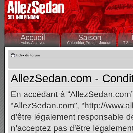
Accueil
Saison
Actus,
Archives
Calendrier,
Pronos,
Joueurs
T-Shir
Index du forum
AllezSedan.com - Conditi
En accédant à “AllezSedan.com” (
“AllezSedan.com”, “http://www.a
d’être légalement responsable de
n’acceptez pas d’être légalement