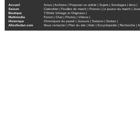
Accueil
Actus
|
Archives
|
Proposer un article
|
Sujets
|
Sondages
|
liens
|
Saison
Calendrier
|
Feuilles de match
|
Pronos
|
Le joueur du match
|
Jou
Boutique
T-Shirts Vintage et Originaux
|
Multimedia
Forum
|
Chat
|
Photos
|
Videos
|
Historique
Chroniques du passé
|
Joueurs
|
Saisons
|
Sedan
|
AllezSedan.com
Nous contacter
|
Plan du site
|
Aide
|
Encyclopedie
|
Recherche
|
M