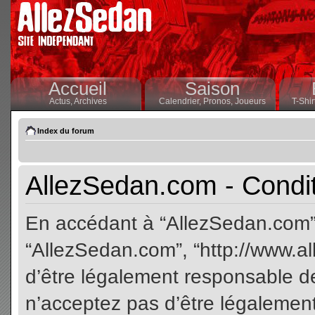
Accueil
Saison
Actus,
Archives
Calendrier,
Pronos,
Joueurs
T-Shir
Index du forum
AllezSedan.com - Conditi
En accédant à “AllezSedan.com” (
“AllezSedan.com”, “http://www.a
d’être légalement responsable de
n’acceptez pas d’être légalement