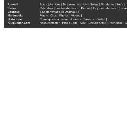
Accueil
Actus
|
Archives
|
Proposer un article
|
Sujets
|
Sondages
|
liens
|
Saison
Calendrier
|
Feuilles de match
|
Pronos
|
Le joueur du match
|
Jou
Boutique
T-Shirts Vintage et Originaux
|
Multimedia
Forum
|
Chat
|
Photos
|
Videos
|
Historique
Chroniques du passé
|
Joueurs
|
Saisons
|
Sedan
|
AllezSedan.com
Nous contacter
|
Plan du site
|
Aide
|
Encyclopedie
|
Recherche
|
M