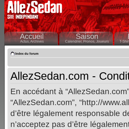
Accueil
Saison
Actus,
Archives
Calendrier,
Pronos,
Joueurs
T-Shir
Index du forum
AllezSedan.com - Conditi
En accédant à “AllezSedan.com” (
“AllezSedan.com”, “http://www.a
d’être légalement responsable de
n’acceptez pas d’être légalement