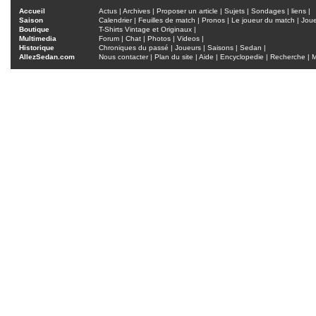
Accueil
Actus
|
Archives
|
Proposer un article
|
Sujets
|
Sondages
|
liens
|
Saison
Calendrier
|
Feuilles de match
|
Pronos
|
Le joueur du match
|
Jou
Boutique
T-Shirts Vintage et Originaux
|
Multimedia
Forum
|
Chat
|
Photos
|
Videos
|
Historique
Chroniques du passé
|
Joueurs
|
Saisons
|
Sedan
|
AllezSedan.com
Nous contacter
|
Plan du site
|
Aide
|
Encyclopedie
|
Recherche
|
M