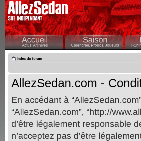
Accueil
Saison
Actus,
Archives
Calendrier,
Pronos,
Joueurs
T-Shir
Index du forum
AllezSedan.com - Conditi
En accédant à “AllezSedan.com” (
“AllezSedan.com”, “http://www.a
d’être légalement responsable de
n’acceptez pas d’être légalement